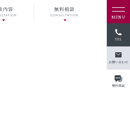
談内容
無料相談
ダ
ULTATION
CONSULTATION
ミ
MENU
ー
テ
キ
TEL
ス
ト
ダ
お問い合わせ
ミ
ー
ダ
ミ
無料相談
ー
テ
キ
ス
ト
ダ